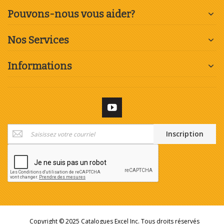
Pouvons-nous vous aider?
Nos Services
Informations
Inscription
Inscription
à
notre
newsletter
:
Copyright © 2025 Catalogues Excel Inc. Tous droits réservés