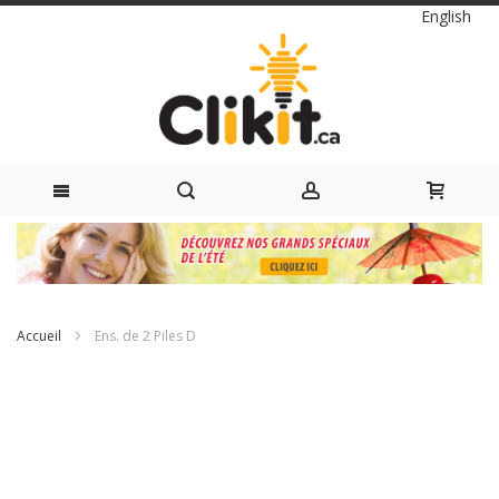
Langue
English
Skip
to
Content
Accueil
Ens. de 2 Piles D
Passer
à
la
fin
de
la