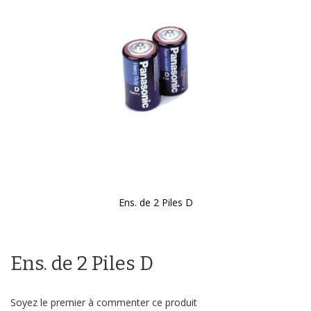
galerie
d’images
Ens. de 2 Piles D
Passer
au
début
Ens. de 2 Piles D
de
la
Galerie
d’images
Soyez le premier à commenter ce produit