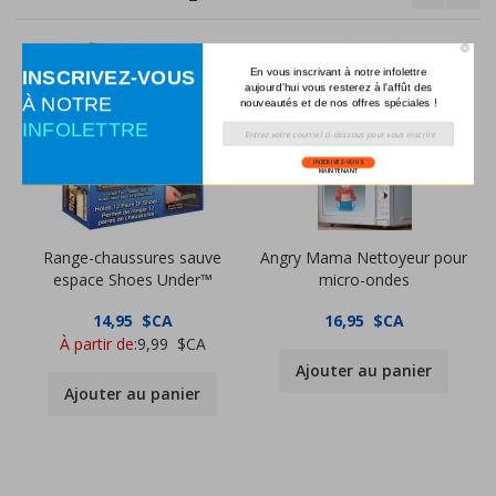
En vous inscrivant à notre infolettre
INSCRIVEZ-VOUS
aujourd'hui vous resterez à l'affût des
À NOTRE
nouveautés et de nos offres spéciales !
INFOLETTRE
INSCRIVEZ-VOUS
MAINTENANT
Range-chaussures sauve
Angry Mama Nettoyeur pour
espace Shoes Under™
micro-ondes
14,95 $CA
16,95 $CA
À partir de
9,99 $CA
Ajouter au panier
Ajouter au panier