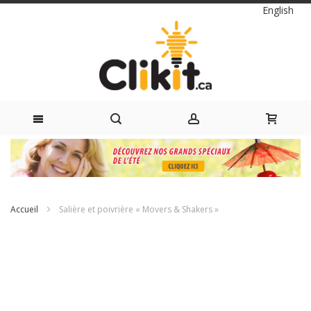
Langue
English
Skip
to
Content
Accueil
Salière et poivrière « Movers & Shakers »
Passer
à
la
fin
de
la