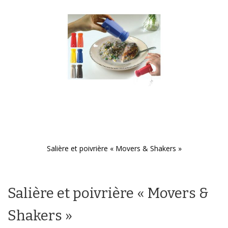
galerie
d’images
Salière et poivrière « Movers & Shakers »
Passer
au
début
Salière et poivrière « Movers &
de
la
Galerie
Shakers »
d’images