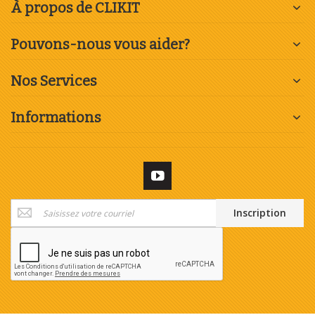
À propos de CLIKIT
Pouvons-nous vous aider?
Nos Services
Informations
Inscription
Inscription
à
notre
newsletter
: