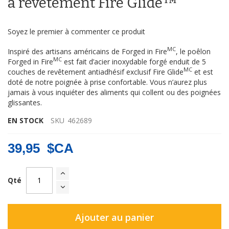
à revêtement Fire Glide™
d’images
Soyez le premier à commenter ce produit
MC
Inspiré des artisans américains de Forged in Fire
, le poêlon
MC
Forged in Fire
est fait d’acier inoxydable forgé enduit de 5
MC
couches de revêtement antiadhésif exclusif Fire Glide
et est
doté de notre poignée à prise confortable. Vous n’aurez plus
jamais à vous inquiéter des aliments qui collent ou des poignées
glissantes.
EN STOCK
SKU
462689
39,95 $CA
Qté
Ajouter au panier