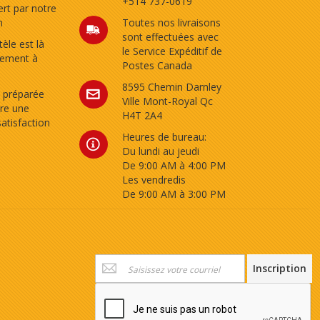
+514 737-0619
rt par notre
n
Toutes nos livraisons
sont effectuées avec
tèle est là
le Service Expéditif de
tement à
Postes Canada
8595 Chemin Darnley
 préparée
Ville Mont-Royal Qc
re une
H4T 2A4
satisfaction
Heures de bureau:
Du lundi au jeudi
De 9:00 AM à 4:00 PM
Les vendredis
De 9:00 AM à 3:00 PM
Inscription
Inscription
à
notre
newsletter
: