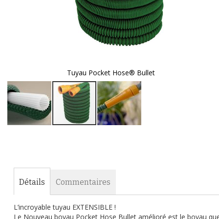
Tuyau Pocket Hose® Bullet
Passer
au
début
de
la
Galerie
Détails
Commentaires
d’images
L’incroyable tuyau EXTENSIBLE !
Le Nouveau boyau Pocket Hose Bullet amélioré est le boyau que