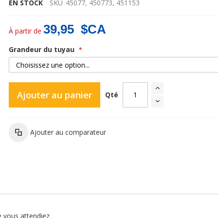
EN STOCK
SKU
45077, 450773, 451153
39,95 $CA
À partir de
Grandeur du tuyau
Tuyau Pocket Hose® Bullet
Ajouter au panier
Qté
Ajouter au comparateur
 vous attendiez.