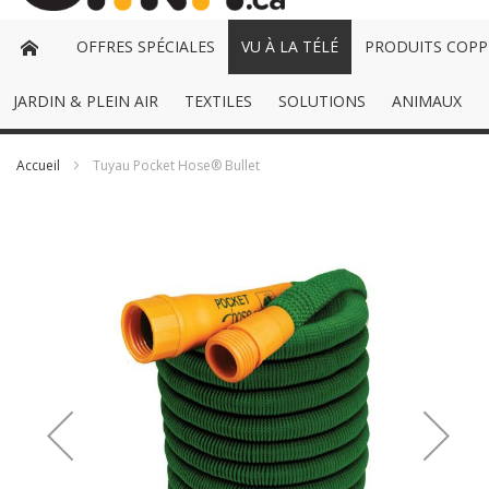
OFFRES SPÉCIALES
VU À LA TÉLÉ
PRODUITS COPP
JARDIN & PLEIN AIR
TEXTILES
SOLUTIONS
ANIMAUX
Accueil
Tuyau Pocket Hose® Bullet
Passer
à
la
fin
de
la
galerie
d’images