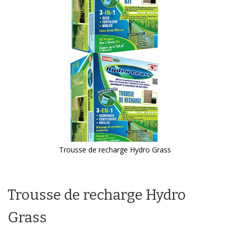
galerie
d’images
Trousse de recharge Hydro Grass
Passer
au
début
Trousse de recharge Hydro
de
la
Galerie
Grass
d’images