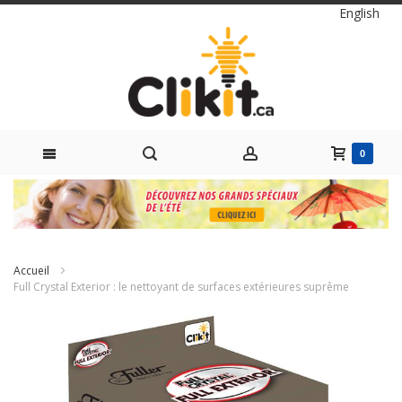
Langue
English
0 items
0
Skip
to
Content
Accueil
Full Crystal Exterior : le nettoyant de surfaces extérieures suprême
Passer
à
la
fin
de