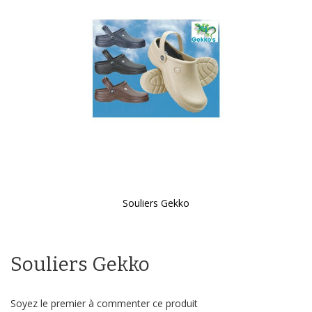
galerie
d’images
Souliers Gekko
Passer
au
début
Souliers Gekko
de
la
Galerie
d’images
Soyez le premier à commenter ce produit