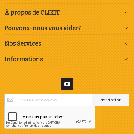
À propos de CLIKIT
Pouvons-nous vous aider?
Nos Services
Informations
Inscription
Inscription
à
notre
newsletter
: