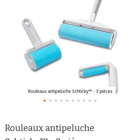
galerie
d’images
Rouleaux antipeluche Schticky™ - 3 pièces
Passer
au
début
Rouleaux antipeluche
de
la
Galerie