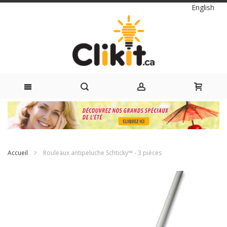
Langue
English
Skip
to
Content
Accueil
Rouleaux antipeluche Schticky™ - 3 pièces
Passer
à
la
fin
de
la