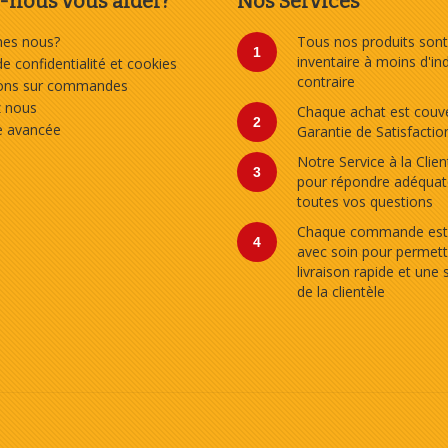
nous vous aider?
Nos Services
es nous?
Tous nos produits sont
1
inventaire à moins d'in
de confidentialité et cookies
contraire
ions sur commandes
z nous
Chaque achat est couve
2
e avancée
Garantie de Satisfactio
Notre Service à la Clien
3
pour répondre adéqua
toutes vos questions
Chaque commande est
4
avec soin pour permett
livraison rapide et une 
de la clientèle