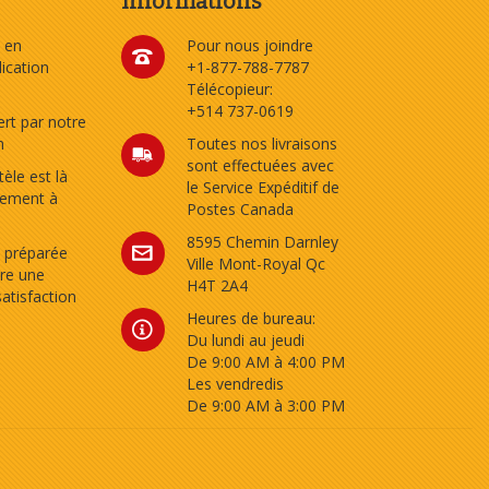
Informations
 en
Pour nous joindre
dication
+1-877-788-7787
Télécopieur:
+514 737-0619
rt par notre
n
Toutes nos livraisons
sont effectuées avec
tèle est là
le Service Expéditif de
tement à
Postes Canada
8595 Chemin Darnley
 préparée
Ville Mont-Royal Qc
re une
H4T 2A4
satisfaction
Heures de bureau:
Du lundi au jeudi
De 9:00 AM à 4:00 PM
Les vendredis
De 9:00 AM à 3:00 PM