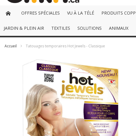
OFFRES SPÉCIALES
VU À LA TÉLÉ
PRODUITS COPP
JARDIN & PLEIN AIR
TEXTILES
SOLUTIONS
ANIMAUX
Accueil
Tatouages temporaires Hot Jewels - Classique
Passer
à
la
fin
de
la
galerie
d’images