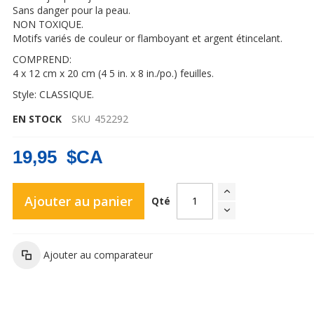
Sans danger pour la peau.
NON TOXIQUE.
Motifs variés de couleur or flamboyant et argent étincelant.
COMPREND:
4 x 12 cm x 20 cm (4 5 in. x 8 in./po.) feuilles.
Style: CLASSIQUE.
Tatouages temporaires Hot Jewels - Classique
EN STOCK
SKU
452292
19,95 $CA
Ajouter au panier
Qté
Ajouter au comparateur