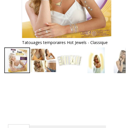
Tatouages temporaires Hot Jewels - Classique
Passer
au
début
de
la
Galerie
d’images