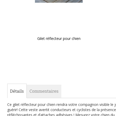
Gilet réflecteur pour chien
Passer
au
début
de
la
Galerie
d’images
Détails
Commentaires
Ce gilet réflecteur pour chien rendra votre compagnon visible le 
guérir! Cette veste avertit conducteurs et cyclistes de la présen
réfléchissantes et d’attaches adhésives ! Mesurez votre chien du 