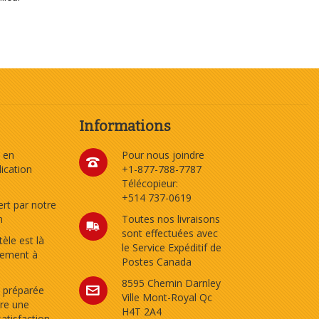
Informations
 en
Pour nous joindre
dication
+1-877-788-7787
Télécopieur:
+514 737-0619
rt par notre
n
Toutes nos livraisons
sont effectuées avec
tèle est là
le Service Expéditif de
tement à
Postes Canada
8595 Chemin Darnley
 préparée
Ville Mont-Royal Qc
re une
H4T 2A4
satisfaction