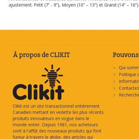
ajustement. Petit (7” - 9”), Moyen (10” – 13”) et Grand (14” – 16”
À propos de CLIKIT
Pouvons-
Qui somm
Politique 
Informat
Contacte
Recherch
Clikit est un site transactionnel entièrement
Canadien mettant en vedette les plus récents
produits innovateurs en vogue dans le
monde entier. Depuis 1981, nos acheteurs
sont à l'affût des nouveaux produits qui font
fureur à travers le globe, des articles qui