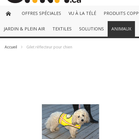
OFFRES SPÉCIALES
VU À LA TÉLÉ
PRODUITS COPP
JARDIN & PLEIN AIR
TEXTILES
SOLUTIONS
ANIMAUX
Accueil
Gilet réflecteur pour chien
Passer
à
la
fin
de
la
galerie
d’images