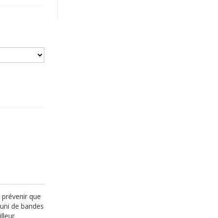
t prévenir que
 muni de bandes
lleur