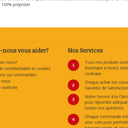
). 100% polyester.
nous vous aider?
Nos Services
es nous?
Tous nos produits sont
1
inventaire à moins d'in
de confidentialité et cookies
contraire
ions sur commandes
z nous
Chaque achat est couve
2
e avancée
Garantie de Satisfactio
Notre Service à la Clien
3
pour répondre adéqua
toutes vos questions
Chaque commande est
4
avec soin pour permett
livraison rapide et une 