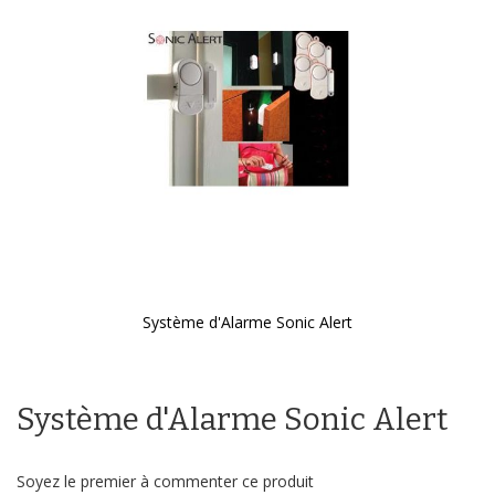
galerie
d’images
Système d'Alarme Sonic Alert
Passer
au
début
Système d'Alarme Sonic Alert
de
la
Galerie
d’images
Soyez le premier à commenter ce produit