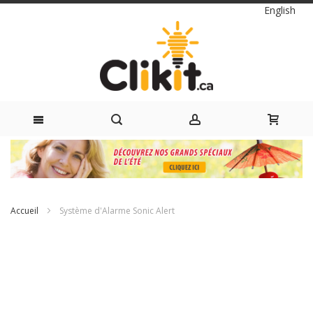
Langue
English
Skip
to
Content
Accueil
Système d'Alarme Sonic Alert
Passer
à
la
fin
de
la