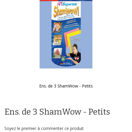
galerie
d’images
Ens. de 3 ShamWow - Petits
Passer
au
début
Ens. de 3 ShamWow - Petits
de
la
Galerie
d’images
Soyez le premier à commenter ce produit