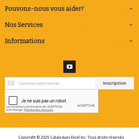
Pouvons-nous vous aider?
Nos Services
Informations
Inscription
Inscription
à
notre
newsletter
:
Copyright © 2025 Catalogues Excel Inc. Tous droits réservés