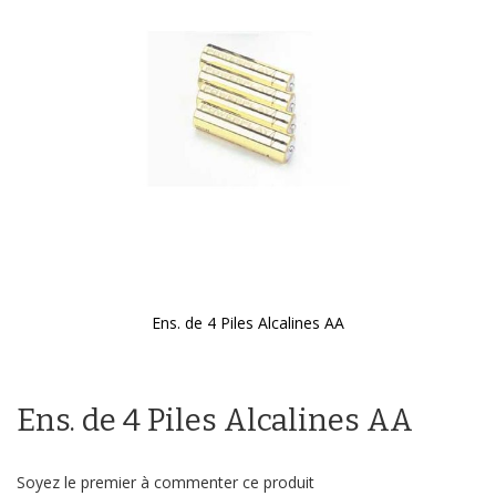
galerie
d’images
Ens. de 4 Piles Alcalines AA
Passer
au
début
Ens. de 4 Piles Alcalines AA
de
la
Galerie
d’images
Soyez le premier à commenter ce produit