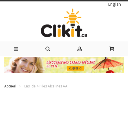
Langue
English
Skip
to
Content
Accueil
Ens. de 4 Piles Alcalines AA
Passer
à
la
fin
de
la