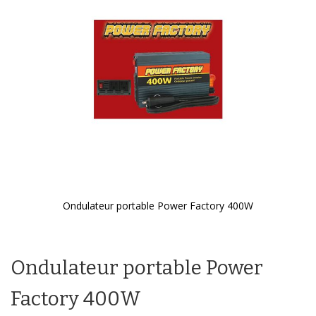
galerie
d’images
Ondulateur portable Power Factory 400W
Passer
au
début
Ondulateur portable Power
de
la
Galerie
Factory 400W
d’images