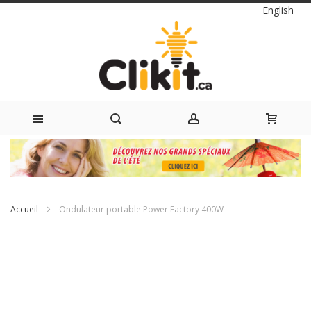
Langue
English
Skip
to
Content
Accueil
Ondulateur portable Power Factory 400W
Passer
à
la
fin
de
la