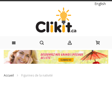
Langue
English
Skip
to
Content
Accueil
Figurines de la nativité
Passer
à
la
fin
de
la