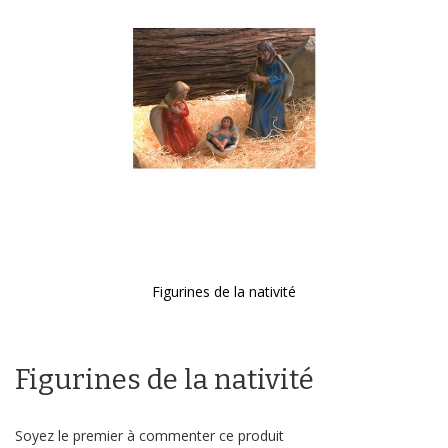
galerie
d’images
Figurines de la nativité
Passer
au
début
Figurines de la nativité
de
la
Galerie
d’images
Soyez le premier à commenter ce produit