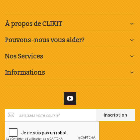
À propos de CLIKIT
Pouvons-nous vous aider?
Nos Services
Informations
Inscription
Inscription
à
notre
newsletter
: