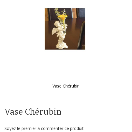
galerie
d’images
Vase Chérubin
Passer
au
début
Vase Chérubin
de
la
Galerie
d’images
Soyez le premier à commenter ce produit