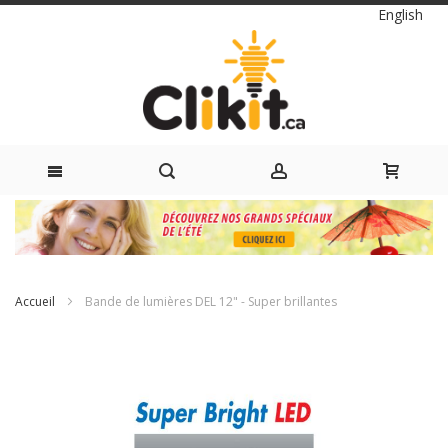
Langue
English
Skip
to
Content
Accueil
Bande de lumières DEL 12" - Super brillantes
Passer
à
la
fin
de
la