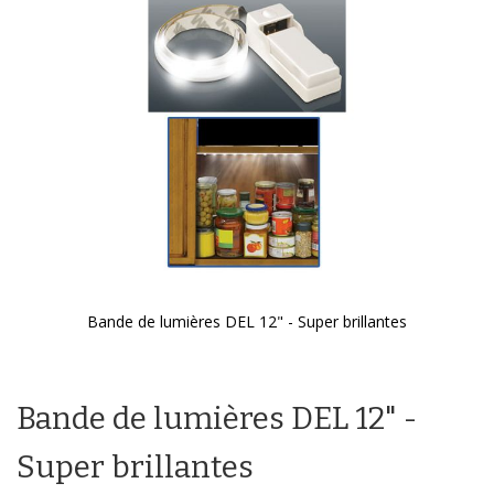
galerie
d’images
Bande de lumières DEL 12" - Super brillantes
Passer
au
début
Bande de lumières DEL 12" -
de
la
Galerie
Super brillantes
d’images