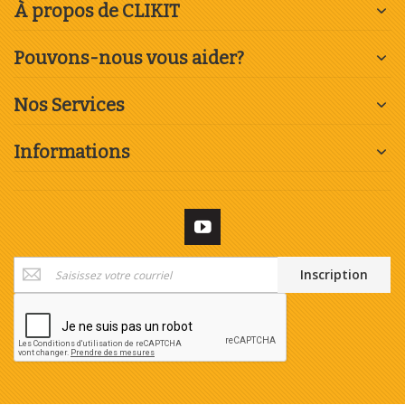
À propos de CLIKIT
Pouvons-nous vous aider?
Nos Services
Informations
Inscription
Inscription
à
notre
newsletter
: