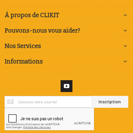
À propos de CLIKIT
Pouvons-nous vous aider?
Nos Services
Informations
Inscription
Inscription
à
notre
newsletter
: