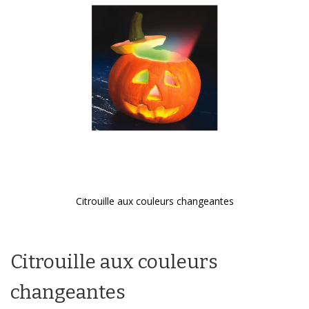
galerie
d’images
Citrouille aux couleurs changeantes
Passer
au
début
Citrouille aux couleurs
de
la
Galerie
changeantes
d’images