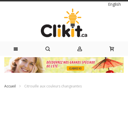
Langue
English
Skip
to
Content
Accueil
Citrouille aux couleurs changeantes
Passer
à
la
fin
de
la