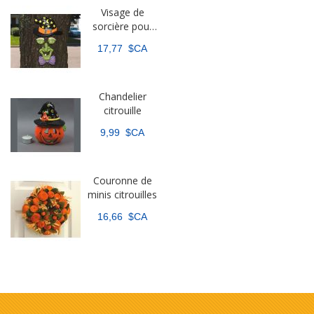
Visage de
sorcière pour
arbre qui brille
17,77 $CA
dans le noir
Chandelier
citrouille
9,99 $CA
Couronne de
minis citrouilles
16,66 $CA