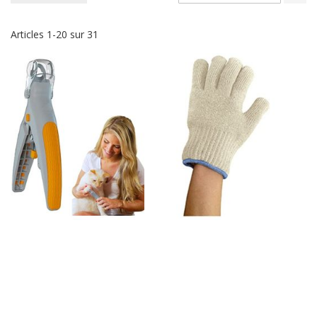
or
dé
Articles
1
-
20
sur
31