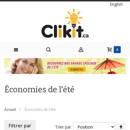
Langue
English
0 items
0
Skip
to
Content
Économies de l'été
Accueil
Économies de l'été
Pa
Filtrer par
Trier par