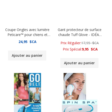
Coupe Ongles avec lumière
Gant protecteur de surface
Peticare™ pour chiens et
chaude Tuff Glove - IDÉAL
chats
POUR LE BBQ - Ens. de 2
24,95 $CA
Prix Régulier
17,95 $CA
pièces
Prix Spécial
9,95 $CA
Ajouter au panier
Ajouter au panier