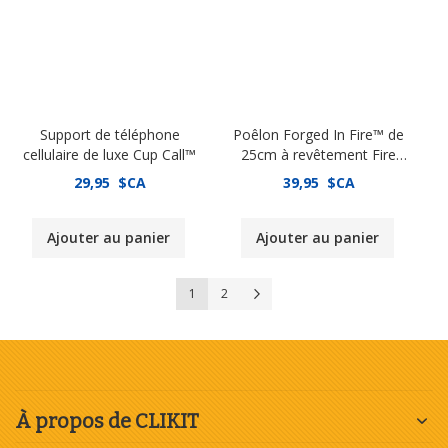
Support de téléphone
Poêlon Forged In Fire™ de
cellulaire de luxe Cup Call™
25cm à revêtement Fire
Glide™
29,95 $CA
39,95 $CA
Ajouter au panier
Ajouter au panier
Page
You're currently reading page
Page
Page
Suivant
1
2
À propos de CLIKIT