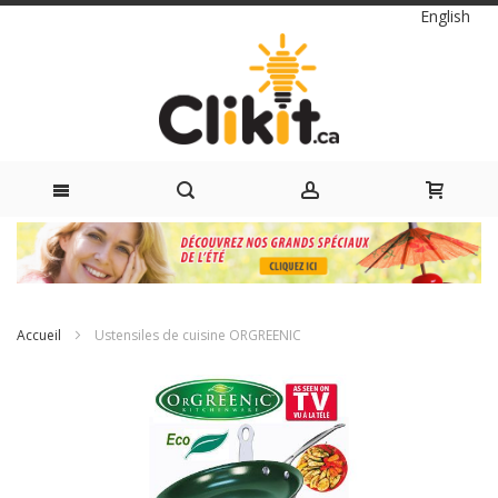
Langue
English
Skip
to
Content
Accueil
Ustensiles de cuisine ORGREENIC
Passer
à
la
fin
de
la