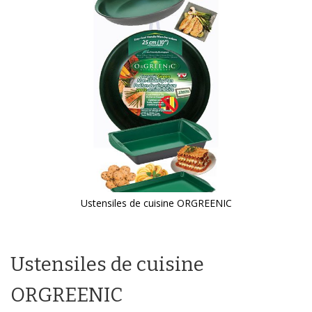
galerie
d’images
Ustensiles de cuisine ORGREENIC
Passer
au
début
Ustensiles de cuisine
de
la
Galerie
ORGREENIC
d’images