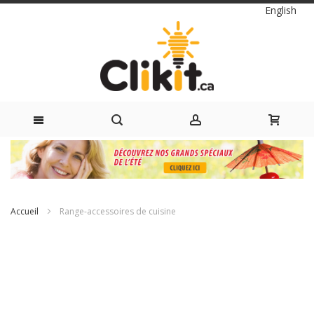
Langue
English
Skip
to
Content
Accueil
Range-accessoires de cuisine
Passer
à
la
fin
de
la