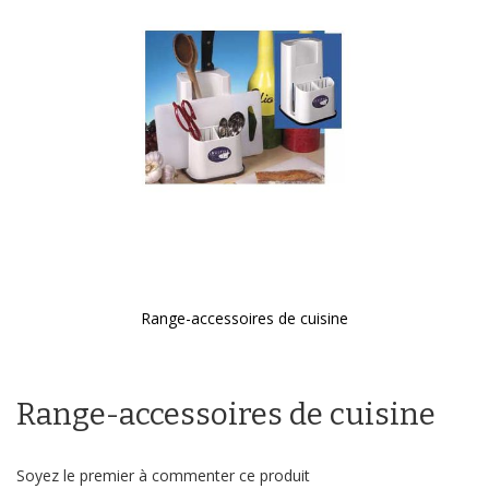
galerie
d’images
Range-accessoires de cuisine
Passer
au
début
Range-accessoires de cuisine
de
la
Galerie
d’images
Soyez le premier à commenter ce produit