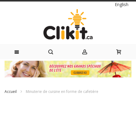
Langue
English
Skip
to
Content
Accueil
Minuterie de cuisine en forme de cafetière
Passer
à
la
fin
de
la