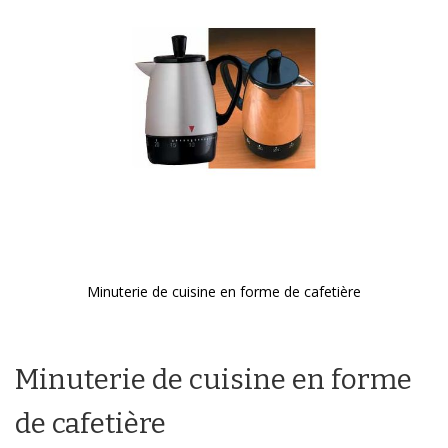
galerie
d’images
Minuterie de cuisine en forme de cafetière
Passer
au
début
Minuterie de cuisine en forme
de
la
Galerie
de cafetière
d’images