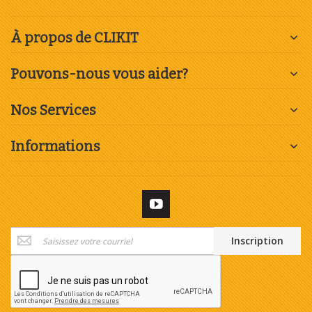
À propos de CLIKIT
Pouvons-nous vous aider?
Nos Services
Informations
Inscription
Inscription
à
notre
newsletter
: