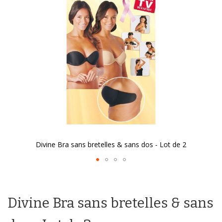
galerie
d’images
Divine Bra sans bretelles & sans dos - Lot de 2
Passer
au
début
Divine Bra sans bretelles & sans
de
la
Galerie