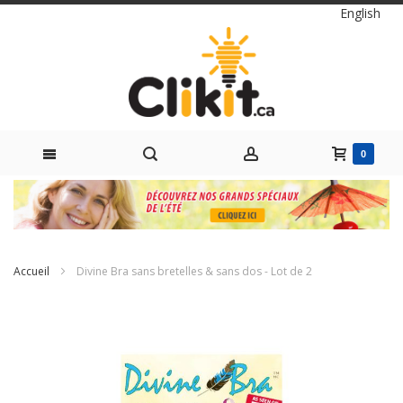
Langue
English
0 items
0
Skip
to
Content
Accueil
Divine Bra sans bretelles & sans dos - Lot de 2
Passer
à
la
fin
de
la